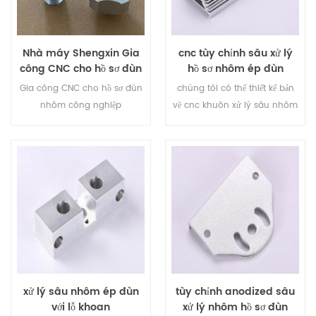
Nhà máy Shengxin Gia
cnc tùy chỉnh sâu xử lý
công CNC cho hồ sơ đùn
hồ sơ nhôm ép đùn
nhôm công nghiệp
Gia công CNC cho hồ sơ đùn
chúng tôi có thể thiết kế bản
nhôm công nghiệp
vẽ cnc khuôn xử lý sâu nhôm
khuôn.
xử lý sâu nhôm ép đùn
tùy chỉnh anodized sâu
với lỗ khoan
xử lý nhôm hồ sơ đùn