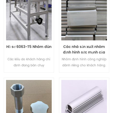
Hồ sơ 6063-T5 Nhôm đùn
Các nhà sản xuất nhôm
định hình sức mạnh của
Trung Quốc cho các bộ
Các kiểu do khách hàng chỉ
Nhôm định hình công nghiệp
phận công nghiệp
định đang bán chạy
dành riêng cho khách hàng.
Chúng tôi hỗ trợ các sản
phẩm nhôm định hình theo
yêu cầu có bản vẽ