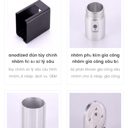
ráp
anodized đùn tùy chỉnh
nhôm phụ kiện gia công
nhôm hồ sơ xử lý sâu
nhôm gia công sâu bộ
phận khoan
tùy chỉnh xử lý sâu cấu hình
bộ phận khoan gia công sâu
nhôm, & nbsp; dịch vụ: OEM
nhôm cho & nbsp; gia công
phụ kiện nhôm