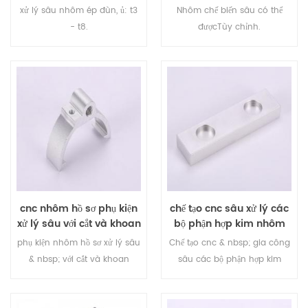
xử lý sâu nhôm ép đùn, ủ: t3
Nhôm chế biến sâu có thể
- t8.
được
Tùy chỉnh.
cnc nhôm hồ sơ phụ kiện
chế tạo cnc sâu xử lý các
xử lý sâu với cắt và khoan
bộ phận hợp kim nhôm
chính xác
phụ kiện nhôm hồ sơ xử lý sâu
Chế tạo cnc & nbsp; gia công
& nbsp; với cắt và khoan
sâu các bộ phận hợp kim
chính xác
nhôm, quy trình sâu bao gồm
cnc, khoan, phay, cắt, uốn, lắp