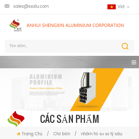
sales@sxalu.com
Việt
CÁC SẢN PHẨM
Trang Chủ
/
Chế biến
/
nhôm hồ sơ xử lý sâu