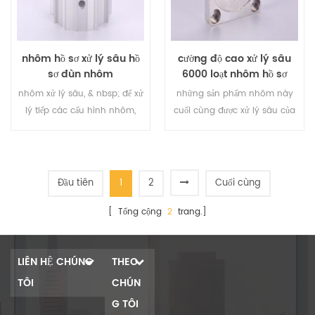
nhôm hồ sơ xử lý sâu hồ
cường độ cao xử lý sâu
sơ đùn nhôm
6000 loạt nhôm hồ sơ
nhôm xử lý sâu, & nbsp; để xử
những sản phẩm nhôm này
lý tiếp các cấu hình nhôm,
cuối cùng được xử lý sâu của
chúng ta có thể thực hiện các
bước này. đặc biệt, anh là bề
phương pháp gia công và xử
mặt của vật liệu điện di, trong
lý bề mặt khác nhau
quá trình xử lý sâu tập trung
đầu tiên vào việc bảo vệ bề
Đầu tiên
1
2
Cuối cùng
mặt nhôm không bị hư hại,
[ Tổng cộng
2
trang.]
trầy xước, v.v.
LIÊN HỆ CHÚNG
THEO
TÔI
CHÚN
G TÔI