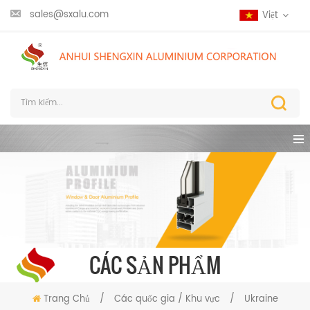
sales@sxalu.com
Việt
CÁC SẢN PHẨM
Trang Chủ
/
Các quốc gia / Khu vực
/
Ukraine