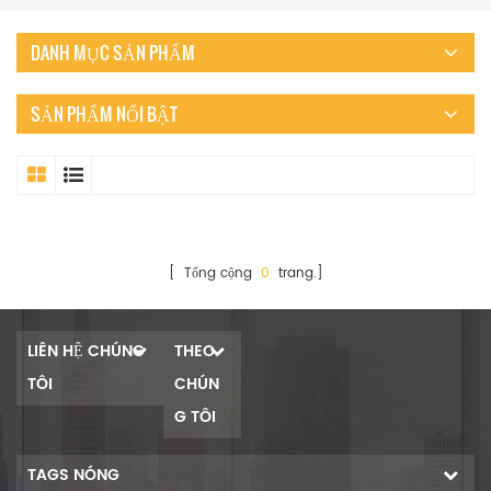
DANH MỤC SẢN PHẨM
SẢN PHẨM NỔI BẬT
[ Tổng cộng
0
trang.]
LIÊN HỆ CHÚNG
THEO
TÔI
CHÚN
G TÔI
TAGS NÓNG